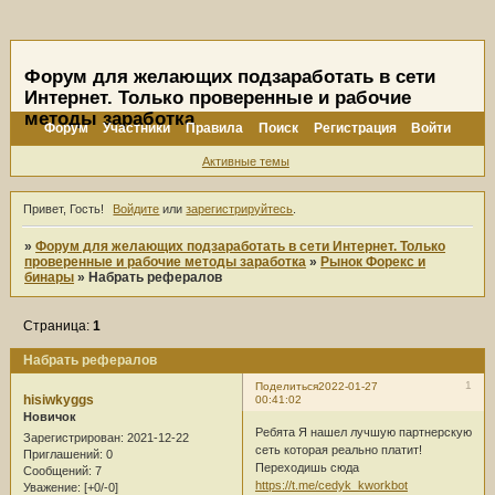
Форум для желающих подзаработать в сети
Интернет. Только проверенные и рабочие
методы заработка
Форум
Участники
Правила
Поиск
Регистрация
Войти
Активные темы
Привет, Гость!
Войдите
или
зарегистрируйтесь
.
»
Форум для желающих подзаработать в сети Интернет. Только
проверенные и рабочие методы заработка
»
Рынок Форекс и
бинары
»
Набрать рефералов
Страница:
1
Набрать рефералов
1
Поделиться
2022-01-27
hisiwkyggs
00:41:02
Новичок
Ребята Я нашел лучшую партнерскую
Зарегистрирован
: 2021-12-22
сеть которая реально платит!
Приглашений:
0
Переходишь сюда
Сообщений:
7
https://t.me/cedyk_kworkbot
Уважение:
[+0/-0]