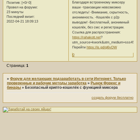
Благодаря встроенному миксеру
Позитив:
[+0/-0]
ваши -транзакции невозможно
Провел на форуме:
23 минуты
отследить! -Внимание, скрытность,
Последний визит:
анонимность. -Кошелёк с p2p
2022-04-21 18:09:13
выводом! -Бесплатный, анонимный
кошелёк, без смс и регистрации.
Ссылка для распространения:
https://rahakott.net
?
utm_source=kwork&utm_medium=sss455s
Перейти
https://is.gd/ql6vDW
0
Страница:
1
»
Форум для желающих подзаработать в сети Интернет. Только
проверенные и рабочие методы заработка
»
Рынок Форекс и
бинары
»
Безопасный крипто-кошелёк с функцией миксера
создать форум бесплатно