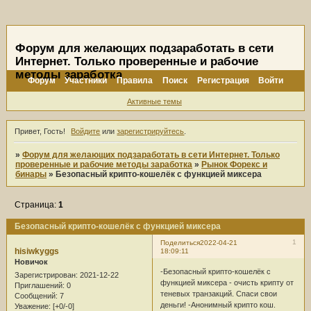
Форум для желающих подзаработать в сети
Интернет. Только проверенные и рабочие
методы заработка
Форум
Участники
Правила
Поиск
Регистрация
Войти
Активные темы
Привет, Гость!
Войдите
или
зарегистрируйтесь
.
»
Форум для желающих подзаработать в сети Интернет. Только
проверенные и рабочие методы заработка
»
Рынок Форекс и
бинары
»
Безопасный крипто-кошелёк с функцией миксера
Страница:
1
Безопасный крипто-кошелёк с функцией миксера
1
Поделиться
2022-04-21
hisiwkyggs
18:09:11
Новичок
-Безопасный крипто-кошелёк с
Зарегистрирован
: 2021-12-22
функцией миксера - очисть крипту от
Приглашений:
0
теневых транзакций. Спаси свои
Сообщений:
7
деньги! -Анонимный крипто кош.
Уважение:
[+0/-0]